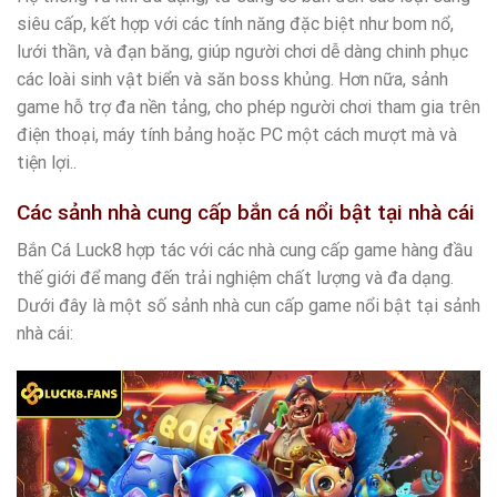
siêu cấp, kết hợp với các tính năng đặc biệt như bom nổ,
lưới thần, và đạn băng, giúp người chơi dễ dàng chinh phục
các loài sinh vật biển và săn boss khủng. Hơn nữa, sảnh
game hỗ trợ đa nền tảng, cho phép người chơi tham gia trên
điện thoại, máy tính bảng hoặc PC một cách mượt mà và
tiện lợi..
Các sảnh nhà cung cấp bắn cá nổi bật tại nhà cái
Bắn Cá Luck8 hợp tác với các nhà cung cấp game hàng đầu
thế giới để mang đến trải nghiệm chất lượng và đa dạng.
Dưới đây là một số sảnh nhà cun cấp game nổi bật tại sảnh
nhà cái: