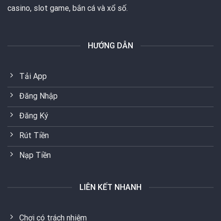
casino, slot game, bắn cá và xổ số.
HƯỚNG DẪN
Tải App
Đăng Nhập
Đăng Ký
Rút Tiền
Nạp Tiền
LIÊN KẾT NHANH
Chơi có trách nhiệm