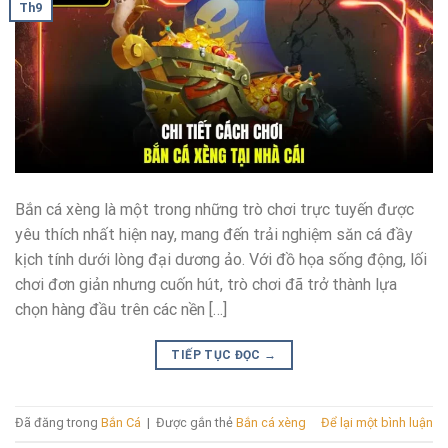
Th9
Bắn cá xèng là một trong những trò chơi trực tuyến được
yêu thích nhất hiện nay, mang đến trải nghiệm săn cá đầy
kịch tính dưới lòng đại dương ảo. Với đồ họa sống động, lối
chơi đơn giản nhưng cuốn hút, trò chơi đã trở thành lựa
chọn hàng đầu trên các nền […]
TIẾP TỤC ĐỌC
→
Đã đăng trong
Bắn Cá
|
Được gắn thẻ
Bắn cá xèng
Để lại một bình luận