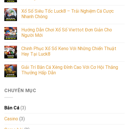
Xổ Số Siêu Tốc Luck8 – Trải Nghiệm Cá Cược
Nhanh Chóng
Hướng Dẫn Chơi Xổ Số Viettot Đơn Giản Cho
Người Mới
Chinh Phục Xổ Số Keno Với Những Chiến Thuật
Hay Tại Luck8
Giải Trí Bắn Cá Xèng Đỉnh Cao Với Cơ Hội Thắng
Thưởng Hấp Dẫn
CHUYÊN MỤC
Bắn Cá
(3)
Casino
(3)