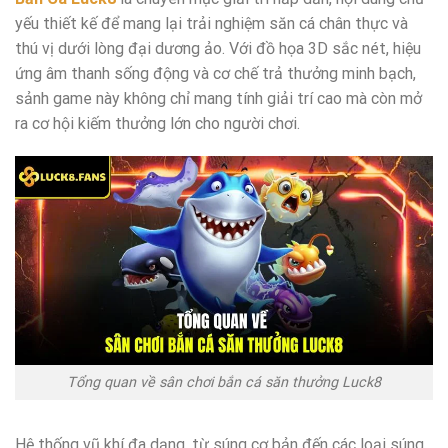
yếu thiết kế để mang lại trải nghiệm săn cá chân thực và
thú vị dưới lòng đại dương ảo. Với đồ họa 3D sắc nét, hiệu
ứng âm thanh sống động và cơ chế trả thưởng minh bạch,
sảnh game này không chỉ mang tính giải trí cao mà còn mở
ra cơ hội kiếm thưởng lớn cho người chơi.
Tổng quan về sân chơi bắn cá săn thưởng Luck8
Hệ thống vũ khí đa dạng, từ súng cơ bản đến các loại súng