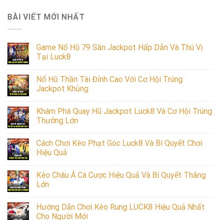
BÀI VIẾT MỚI NHẤT
Game Nổ Hũ 79 Săn Jackpot Hấp Dẫn Và Thú Vị
Tại Luck8
Nổ Hũ Thần Tài Đỉnh Cao Với Cơ Hội Trúng
Jackpot Khủng
Khám Phá Quay Hũ Jackpot Luck8 Và Cơ Hội Trúng
Thưởng Lớn
Cách Chơi Kèo Phạt Góc Luck8 Và Bí Quyết Chơi
Hiệu Quả
Kèo Châu Á Cá Cược Hiệu Quả Và Bí Quyết Thắng
Lớn
Hướng Dẫn Chơi Kèo Rung LUCK8 Hiệu Quả Nhất
Cho Người Mới