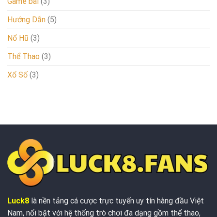
Game bài
(3)
Hướng Dẫn
(5)
Nổ Hũ
(3)
Thể Thao
(3)
Xổ Số
(3)
Luck8
là nền tảng cá cược trực tuyến uy tín hàng đầu Việt
Nam, nổi bật với hệ thống trò chơi đa dạng gồm thể thao,