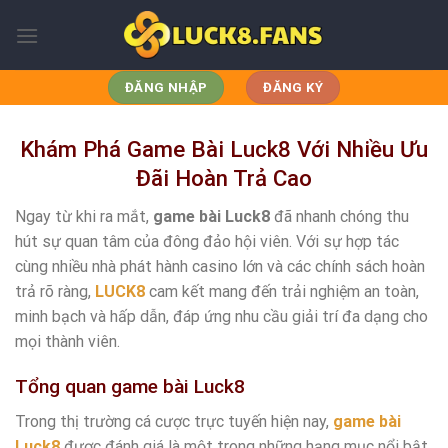
Chuyển
đến
nội
dung
ĐĂNG NHẬP
ĐĂNG KÝ
Khám Phá Game Bài Luck8 Với Nhiều Ưu
Đãi Hoàn Trả Cao
Ngay từ khi ra mắt,
game bài Luck8
đã nhanh chóng thu
hút sự quan tâm của đông đảo hội viên. Với sự hợp tác
cùng nhiều nhà phát hành casino lớn và các chính sách hoàn
trả rõ ràng,
LUCK8
cam kết mang đến trải nghiệm an toàn,
minh bạch và hấp dẫn, đáp ứng nhu cầu giải trí đa dạng cho
mọi thành viên.
Tổng quan game bài Luck8
Trong thị trường cá cược trực tuyến hiện nay,
game bài
Luck8
được đánh giá là một trong những hạng mục nổi bật