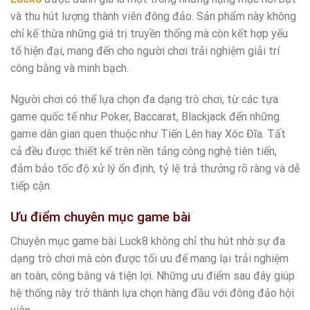
và thu hút lượng thành viên đông đảo. Sản phẩm này không
chỉ kế thừa những giá trị truyền thống mà còn kết hợp yếu
tố hiện đại, mang đến cho người chơi trải nghiệm giải trí
công bằng và minh bạch.
Người chơi có thể lựa chọn đa dạng trò chơi, từ các tựa
game quốc tế như Poker, Baccarat, Blackjack đến những
game dân gian quen thuộc như Tiến Lên hay Xóc Đĩa. Tất
cả đều được thiết kế trên nền tảng công nghệ tiên tiến,
đảm bảo tốc độ xử lý ổn định, tỷ lệ trả thưởng rõ ràng và dễ
tiếp cận.
Ưu điểm chuyên mục game bài
Chuyên mục game bài Luck8 không chỉ thu hút nhờ sự đa
dạng trò chơi mà còn được tối ưu để mang lại trải nghiệm
an toàn, công bằng và tiện lợi. Những ưu điểm sau đây giúp
hệ thống này trở thành lựa chọn hàng đầu với đông đảo hội