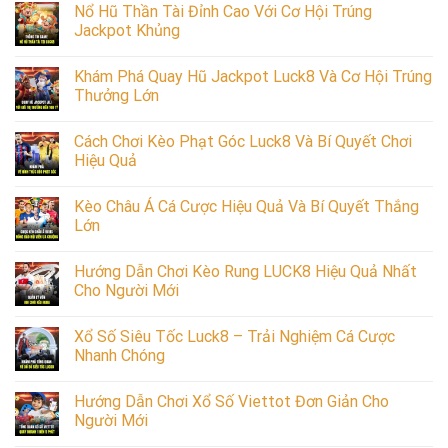
Nổ Hũ Thần Tài Đỉnh Cao Với Cơ Hội Trúng
Jackpot Khủng
Khám Phá Quay Hũ Jackpot Luck8 Và Cơ Hội Trúng
Thưởng Lớn
Cách Chơi Kèo Phạt Góc Luck8 Và Bí Quyết Chơi
Hiệu Quả
Kèo Châu Á Cá Cược Hiệu Quả Và Bí Quyết Thắng
Lớn
Hướng Dẫn Chơi Kèo Rung LUCK8 Hiệu Quả Nhất
Cho Người Mới
Xổ Số Siêu Tốc Luck8 – Trải Nghiệm Cá Cược
Nhanh Chóng
Hướng Dẫn Chơi Xổ Số Viettot Đơn Giản Cho
Người Mới