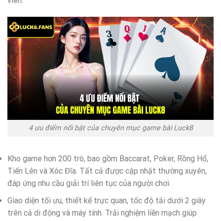
viên.
4 ưu điểm nổi bật của chuyên mục game bài Luck8
Kho game hơn 200 trò, bao gồm Baccarat, Poker, Rồng Hổ,
Tiến Lên và Xóc Đĩa. Tất cả được cập nhật thường xuyên,
đáp ứng nhu cầu giải trí liên tục của người chơi.
Giao diện tối ưu, thiết kế trực quan, tốc độ tải dưới 2 giây
trên cả di động và máy tính. Trải nghiệm liền mạch giúp