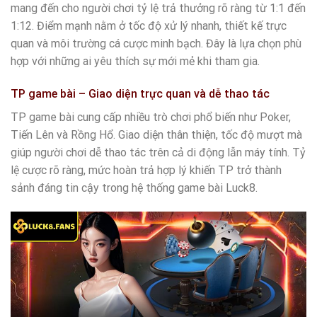
mang đến cho người chơi tỷ lệ trả thưởng rõ ràng từ 1:1 đến
1:12. Điểm mạnh nằm ở tốc độ xử lý nhanh, thiết kế trực
quan và môi trường cá cược minh bạch. Đây là lựa chọn phù
hợp với những ai yêu thích sự mới mẻ khi tham gia.
TP game bài – Giao diện trực quan và dễ thao tác
TP game bài cung cấp nhiều trò chơi phổ biến như Poker,
Tiến Lên và Rồng Hổ. Giao diện thân thiện, tốc độ mượt mà
giúp người chơi dễ thao tác trên cả di động lẫn máy tính. Tỷ
lệ cược rõ ràng, mức hoàn trả hợp lý khiến TP trở thành
sảnh đáng tin cậy trong hệ thống game bài Luck8.