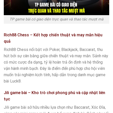
TP game bài có giao diện trực quan và thao tác mượt mà
Rich88 Chess – Kết hợp chiến thuật và may mắn hiệu
quả
Rich88 Chess nổi bật với Poker, Blackjack, Baccarat, thu
hút bởi sự cân bằng giữa chiến thuật và may mắn. Sảnh này
có mức cược đa dạng, tỷ lệ hoàn trả ổn định và hệ thống
vận hành minh bạch. Đây là điểm đến phù hợp cho hội viên
muốn trải nghiệm kịch tính, hấp dẫn trong danh mục game
bài Luck8.
Jili game bài – Kho trò chơi phong phú và cập nhật liên
tục
Jili game bài sở hữu nhiều lựa chọn như Baccarat, Xóc Đĩa,