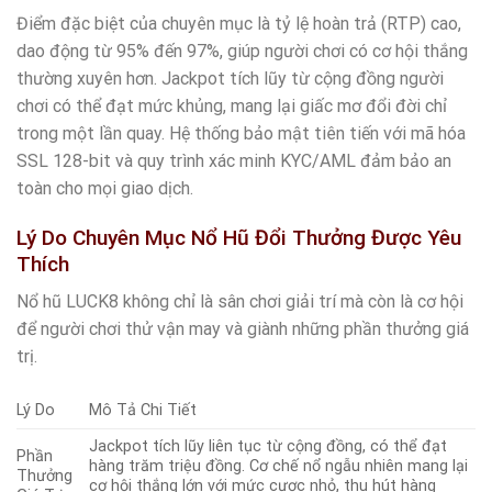
Điểm đặc biệt của chuyên mục là tỷ lệ hoàn trả (RTP) cao,
dao động từ 95% đến 97%, giúp người chơi có cơ hội thắng
thường xuyên hơn. Jackpot tích lũy từ cộng đồng người
chơi có thể đạt mức khủng, mang lại giấc mơ đổi đời chỉ
trong một lần quay. Hệ thống bảo mật tiên tiến với mã hóa
SSL 128-bit và quy trình xác minh KYC/AML đảm bảo an
toàn cho mọi giao dịch.
Lý Do Chuyên Mục Nổ Hũ Đổi Thưởng Được Yêu
Thích
Nổ hũ LUCK8 không chỉ là sân chơi giải trí mà còn là cơ hội
để người chơi thử vận may và giành những phần thưởng giá
trị.
Lý Do
Mô Tả Chi Tiết
Jackpot tích lũy liên tục từ cộng đồng, có thể đạt
Phần
hàng trăm triệu đồng. Cơ chế nổ ngẫu nhiên mang lại
Thưởng
cơ hội thắng lớn với mức cược nhỏ, thu hút hàng