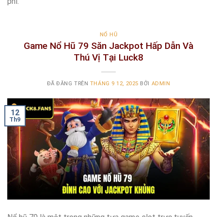
phí.
NỔ HŨ
Game Nổ Hũ 79 Săn Jackpot Hấp Dẫn Và
Thú Vị Tại Luck8
ĐÃ ĐĂNG TRÊN
THÁNG 9 12, 2025
BỞI
ADMIN
12
Th9