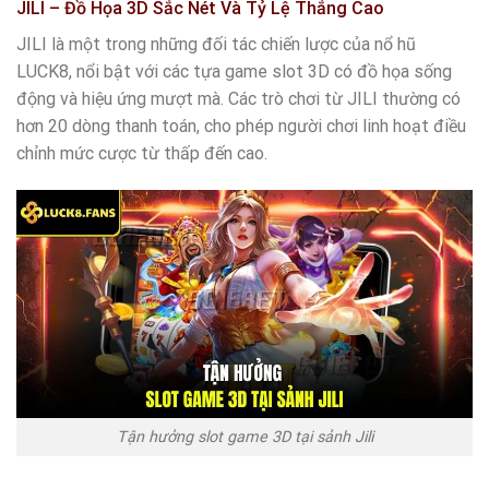
JILI – Đồ Họa 3D Sắc Nét Và Tỷ Lệ Thắng Cao
JILI là một trong những đối tác chiến lược của nổ hũ
LUCK8, nổi bật với các tựa game slot 3D có đồ họa sống
động và hiệu ứng mượt mà. Các trò chơi từ JILI thường có
hơn 20 dòng thanh toán, cho phép người chơi linh hoạt điều
chỉnh mức cược từ thấp đến cao.
Tận hưởng slot game 3D tại sảnh Jili