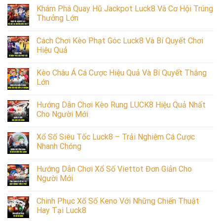
Khám Phá Quay Hũ Jackpot Luck8 Và Cơ Hội Trúng
Thưởng Lớn
Cách Chơi Kèo Phạt Góc Luck8 Và Bí Quyết Chơi
Hiệu Quả
Kèo Châu Á Cá Cược Hiệu Quả Và Bí Quyết Thắng
Lớn
Hướng Dẫn Chơi Kèo Rung LUCK8 Hiệu Quả Nhất
Cho Người Mới
Xổ Số Siêu Tốc Luck8 – Trải Nghiệm Cá Cược
Nhanh Chóng
Hướng Dẫn Chơi Xổ Số Viettot Đơn Giản Cho
Người Mới
Chinh Phục Xổ Số Keno Với Những Chiến Thuật
Hay Tại Luck8