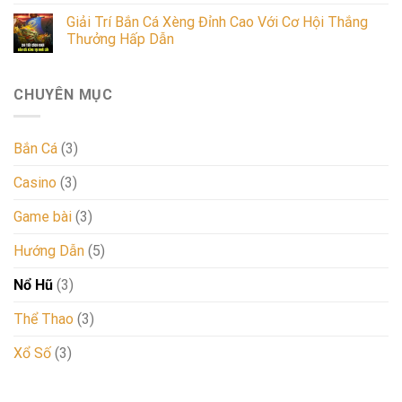
Giải Trí Bắn Cá Xèng Đỉnh Cao Với Cơ Hội Thắng
Thưởng Hấp Dẫn
CHUYÊN MỤC
Bắn Cá
(3)
Casino
(3)
Game bài
(3)
Hướng Dẫn
(5)
Nổ Hũ
(3)
Thể Thao
(3)
Xổ Số
(3)