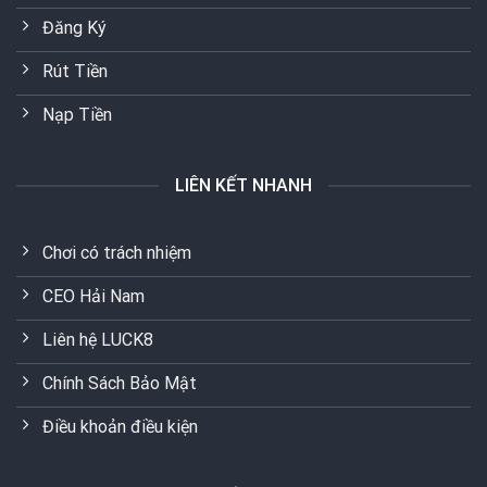
Đăng Ký
Rút Tiền
Nạp Tiền
LIÊN KẾT NHANH
Chơi có trách nhiệm
CEO Hải Nam
Liên hệ LUCK8
Chính Sách Bảo Mật
Điều khoản điều kiện