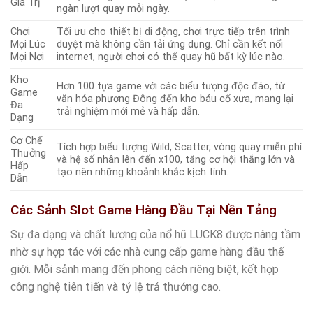
Giá Trị
ngàn lượt quay mỗi ngày.
Chơi
Tối ưu cho thiết bị di động, chơi trực tiếp trên trình
Mọi Lúc
duyệt mà không cần tải ứng dụng. Chỉ cần kết nối
Mọi Nơi
internet, người chơi có thể quay hũ bất kỳ lúc nào.
Kho
Hơn 100 tựa game với các biểu tượng độc đáo, từ
Game
văn hóa phương Đông đến kho báu cổ xưa, mang lại
Đa
trải nghiệm mới mẻ và hấp dẫn.
Dạng
Cơ Chế
Tích hợp biểu tượng Wild, Scatter, vòng quay miễn phí
Thưởng
và hệ số nhân lên đến x100, tăng cơ hội thắng lớn và
Hấp
tạo nên những khoảnh khắc kịch tính.
Dẫn
Các Sảnh Slot Game Hàng Đầu Tại Nền Tảng
Sự đa dạng và chất lượng của nổ hũ LUCK8 được nâng tầm
nhờ sự hợp tác với các nhà cung cấp game hàng đầu thế
giới. Mỗi sảnh mang đến phong cách riêng biệt, kết hợp
công nghệ tiên tiến và tỷ lệ trả thưởng cao.