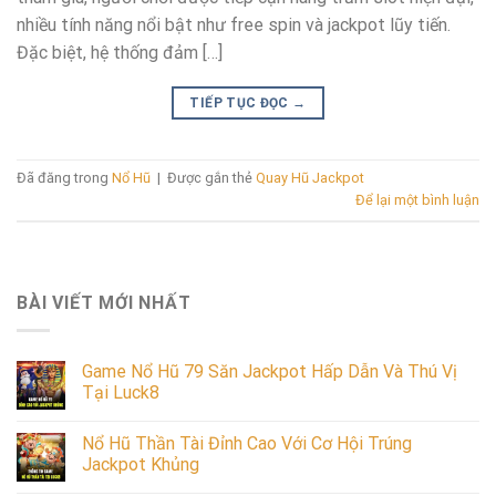
nhiều tính năng nổi bật như free spin và jackpot lũy tiến.
Đặc biệt, hệ thống đảm […]
TIẾP TỤC ĐỌC
→
Đã đăng trong
Nổ Hũ
|
Được gắn thẻ
Quay Hũ Jackpot
Để lại một bình luận
BÀI VIẾT MỚI NHẤT
Game Nổ Hũ 79 Săn Jackpot Hấp Dẫn Và Thú Vị
Tại Luck8
Nổ Hũ Thần Tài Đỉnh Cao Với Cơ Hội Trúng
Jackpot Khủng