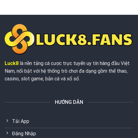
Luck8
là nền tảng cá cược trực tuyến uy tín hàng đầu Việt
Nam, nổi bật với hệ thống trò chơi đa dạng gồm thể thao,
casino, slot game, bắn cá và xổ số.
HƯỚNG DẪN
Tải App
Đăng Nhập