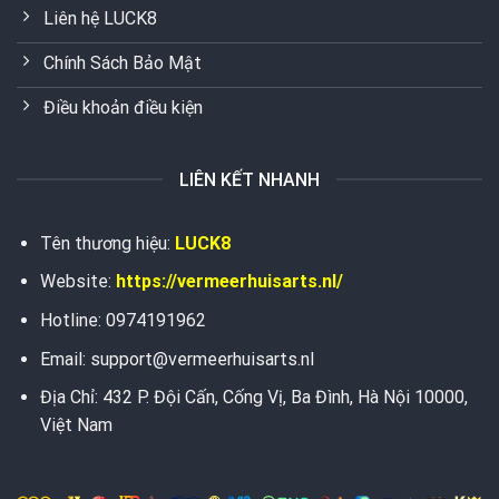
Liên hệ LUCK8
Chính Sách Bảo Mật
Điều khoản điều kiện
LIÊN KẾT NHANH
Tên thương hiệu:
LUCK8
Website:
https://vermeerhuisarts.nl/
Hotline: 0974191962
Email:
support@vermeerhuisarts.nl
Địa Chỉ: 432 P. Đội Cấn, Cống Vị, Ba Đình, Hà Nội 10000,
Việt Nam